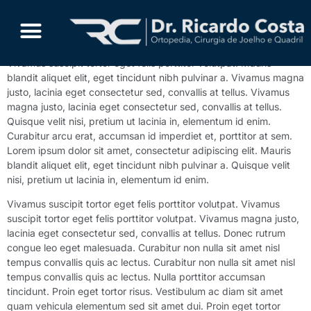
Notícia Número Três
Curabitur arcu erat, accumsan id imperdiet et, porttitor at sem.
Vivamus suscipit tortor eget felis porttitor volutpat. Mauris
blandit aliquet elit, eget tincidunt nibh pulvinar a. Vivamus magna
justo, lacinia eget consectetur sed, convallis at tellus. Vivamus
magna justo, lacinia eget consectetur sed, convallis at tellus.
Quisque velit nisi, pretium ut lacinia in, elementum id enim.
Curabitur arcu erat, accumsan id imperdiet et, porttitor at sem.
Lorem ipsum dolor sit amet, consectetur adipiscing elit. Mauris
blandit aliquet elit, eget tincidunt nibh pulvinar a. Quisque velit
nisi, pretium ut lacinia in, elementum id enim.
Vivamus suscipit tortor eget felis porttitor volutpat. Vivamus
suscipit tortor eget felis porttitor volutpat. Vivamus magna justo,
lacinia eget consectetur sed, convallis at tellus. Donec rutrum
congue leo eget malesuada. Curabitur non nulla sit amet nisl
tempus convallis quis ac lectus. Curabitur non nulla sit amet nisl
tempus convallis quis ac lectus. Nulla porttitor accumsan
tincidunt. Proin eget tortor risus. Vestibulum ac diam sit amet
quam vehicula elementum sed sit amet dui. Proin eget tortor